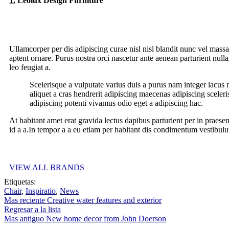
1.
Leolux Design Furniture
Ullamcorper per dis adipiscing curae nisl nisl blandit nunc vel massa
aptent ornare. Purus nostra orci nascetur ante aenean parturient null
leo feugiat a.
Scelerisque a vulputate varius duis a purus nam integer lacus 
aliquet a cras hendrerit adipiscing maecenas adipiscing sceleri
adipiscing potenti vivamus odio eget a adipiscing hac.
At habitant amet erat gravida lectus dapibus parturient per in pra
id a a.In tempor a a eu etiam per habitant dis condimentum vestib
VIEW ALL BRANDS
Etiquetas:
Chair
,
Inspiratio
,
News
Mas reciente
Creative water features and exterior
Regresar a la lista
Mas antiguo
New home decor from John Doerson