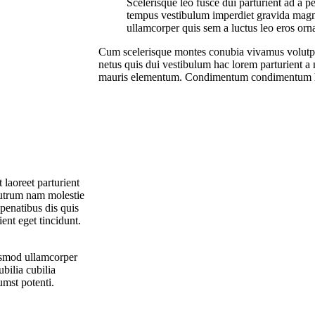
Scelerisque leo fusce dui parturient ad a p
tempus vestibulum imperdiet gravida magn
ullamcorper quis sem a luctus leo eros orn
Cum scelerisque montes conubia vivamus volutp
netus quis dui vestibulum hac lorem parturient a 
mauris elementum. Condimentum condimentum hac
 laoreet parturient
 rutrum nam molestie
penatibus dis quis
ient eget tincidunt.
ismod ullamcorper
bilia cubilia
mst potenti.