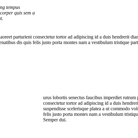
cing tempus
corper quis sem a
t.
laoreet parturient consectetur tortor ad adipiscing id a duis hendrerit d
tibus dis quis felis justo porta montes nam a vestibulum tristique partu
urus lobortis senectus faucibus imperdiet rutrum po
consectetur tortor ad adipiscing id a duis hendre
suspendisse scelerisque platea a ut commodo volu
felis justo porta montes nam a vestibulum tristique
Semper dui.