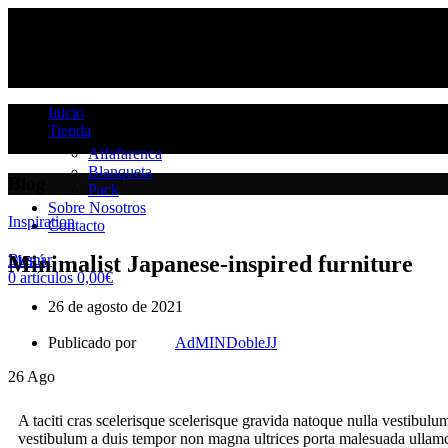
Inicio
Tienda
Alfafarenca
Blanqueta
Blog
Pack
Sobre Nosotros
Inspiration
Contacto
Buscar
Minimalist Japanese-inspired furniture
Menú
0
artículos
0,00
€
26 de agosto de 2021
Publicado por
AdMINDobleJJ
26
Ago
A taciti cras scelerisque scelerisque gravida natoque nulla vestibulum
vestibulum a duis tempor non magna ultrices porta malesuada ullamcor