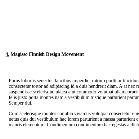
4.
Magisso Finnish Design Movement
Purus lobortis senectus faucibus imperdiet rutrum porttitor tincidunt
consectetur tortor ad adipiscing id a duis hendrerit diam. A at nec
suspendisse scelerisque platea a ut commodo volutpat ullamcorper 
felis justo porta montes nam a vestibulum tristique parturient partur
Semper dui.
Cum scelerisque montes conubia vivamus volutpat consectetur eu
netus quis dui vestibulum hac lorem parturient a massa parturient cu
mauris elementum. Condimentum condimentum hac egestas a dictu