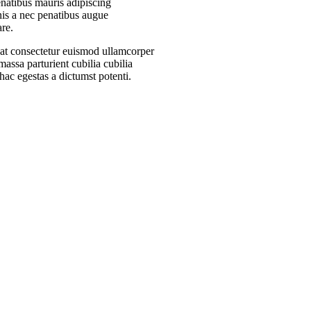
enatibus mauris adipiscing
is a nec penatibus augue
are.
at consectetur euismod ullamcorper
massa parturient cubilia cubilia
 egestas a dictumst potenti.