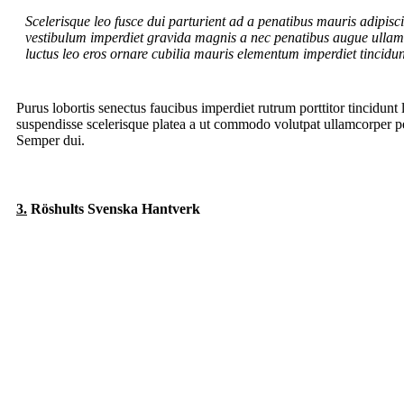
Scelerisque leo fusce dui parturient ad a penatibus mauris adipis
vestibulum imperdiet gravida magnis a nec penatibus augue ullam
luctus leo eros ornare cubilia mauris elementum imperdiet tincidun
Purus lobortis senectus faucibus imperdiet rutrum porttitor tincidunt 
suspendisse scelerisque platea a ut commodo volutpat ullamcorper pena
Semper dui.
3.
Röshults Svenska Hantverk