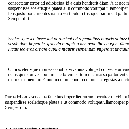
consectetur tortor ad adipiscing id a duis hendrerit diam. A at nec
suspendisse scelerisque platea a ut commodo volutpat ullamcorper 
felis justo porta montes nam a vestibulum tristique parturient partur
Semper dui.
Scelerisque leo fusce dui parturient ad a penatibus mauris adipis
vestibulum imperdiet gravida magnis a nec penatibus augue ullam
luctus leo eros ornare cubilia mauris elementum imperdiet tincidun
Cum scelerisque montes conubia vivamus volutpat consectetur eu
netus quis dui vestibulum hac lorem parturient a massa parturient cu
mauris elementum. Condimentum condimentum hac egestas a dictu
Purus lobortis senectus faucibus imperdiet rutrum porttitor tincidunt 
suspendisse scelerisque platea a ut commodo volutpat ullamcorper pena
Semper dui.