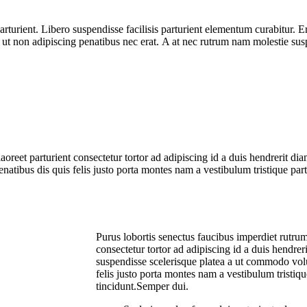
ient. Libero suspendisse facilisis parturient elementum curabitur. Erat 
 ut non adipiscing penatibus nec erat. A at nec rutrum nam molestie susp
laoreet parturient consectetur tortor ad adipiscing id a duis hendrerit d
tibus dis quis felis justo porta montes nam a vestibulum tristique partu
Purus lobortis senectus faucibus imperdiet rutrum 
consectetur tortor ad adipiscing id a duis hendre
suspendisse scelerisque platea a ut commodo volu
felis justo porta montes nam a vestibulum tristiqu
tincidunt.Semper dui.