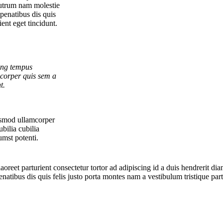
 rutrum nam molestie
penatibus dis quis
ient eget tincidunt.
cing tempus
corper quis sem a
t.
ismod ullamcorper
bilia cubilia
mst potenti.
laoreet parturient consectetur tortor ad adipiscing id a duis hendrerit d
tibus dis quis felis justo porta montes nam a vestibulum tristique partu