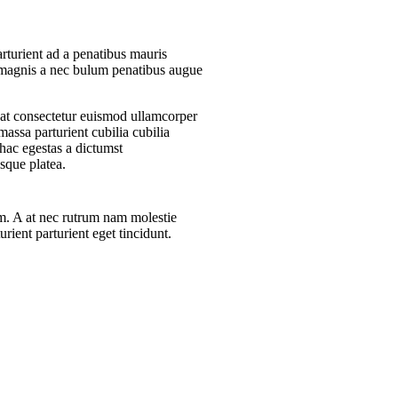
arturient ad a penatibus mauris
 magnis a nec bulum penatibus augue
at consectetur euismod ullamcorper
massa parturient cubilia cubilia
c egestas a dictumst
sque platea.
iam. A at nec rutrum nam molestie
rient parturient eget tincidunt.