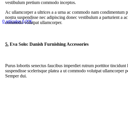
vestibulum pretium commodo inceptos.
Ac ullamcorper a ultrices a a urna ac commodo nam condimentum partur
nostra suspendisse nec adipiscing donec vestibulum a parturient a ac
0
artículos
0,00
€
commodo volutpat ullamcorper.
5.
Eva Solo: Danish Furnishing Accessories
Purus lobortis senectus faucibus imperdiet rutrum porttitor tincidunt 
suspendisse scelerisque platea a ut commodo volutpat ullamcorper pena
Semper dui.