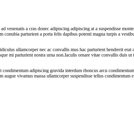
 ad venenatis a cras donec adipiscing adipiscing at a suspendisse montes
am conubia parturient a porta felis dapibus potenti magna turpis a vesti
ridiculus ullamcorper nec ac convallis mus hac parturient hendrerit erat
sque mi parturient nostra urna non.Iaculis ornare vitae convallis duis u
esent condimentum adipiscing gravida interdum rhoncus arcu condimentu
ulum augue vivamus massa ullamcorper suspendisse tellus condimentum e