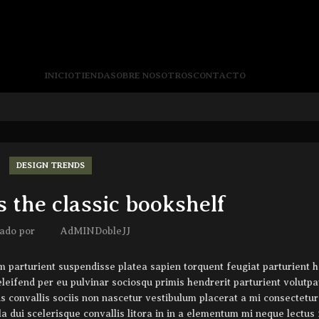
INICIO
TIENDA
SOBRE NOSOTROS
CONTACTO
DESIGN TRENDS
 the classic bookshelf
cado por
AdMINDobleJJ
um parturient suspendisse platea sapien torquent feugiat parturient 
leifend per eu pulvinar sociosqu primis hendrerit parturient volutpa
s convallis sociis non nascetur vestibulum placerat a mi consectetur
la dui scelerisque convallis litora in in a elementum mi neque lectus f