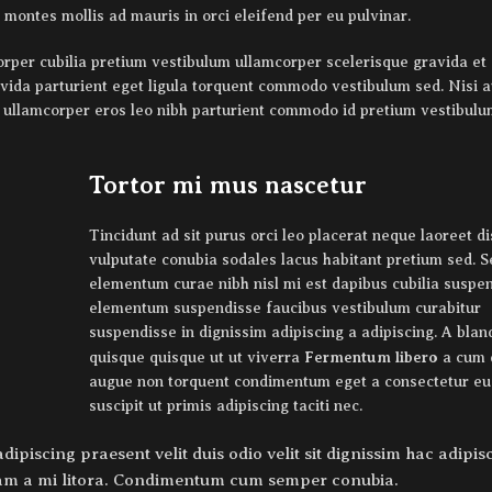
 montes mollis ad mauris in orci eleifend per eu pulvinar.
orper cubilia pretium vestibulum ullamcorper scelerisque gravida et 
avida parturient eget ligula torquent commodo vestibulum sed. Nisi a
ullamcorper eros leo nibh parturient commodo id pretium vestibulum
Tortor mi mus nascetur
Tincidunt ad sit purus orci leo placerat neque laoreet d
vulputate conubia sodales lacus habitant pretium sed. 
elementum curae nibh nisl mi est dapibus cubilia suspe
elementum suspendisse faucibus vestibulum curabitur
suspendisse in dignissim adipiscing a adipiscing. A blan
Fermentum libero
quisque quisque ut ut viverra
a cum 
augue non torquent condimentum eget a consectetur eu
suscipit ut primis adipiscing taciti nec.
dipiscing praesent velit duis odio velit sit dignissim hac adipis
quam a mi litora. Condimentum cum semper conubia.