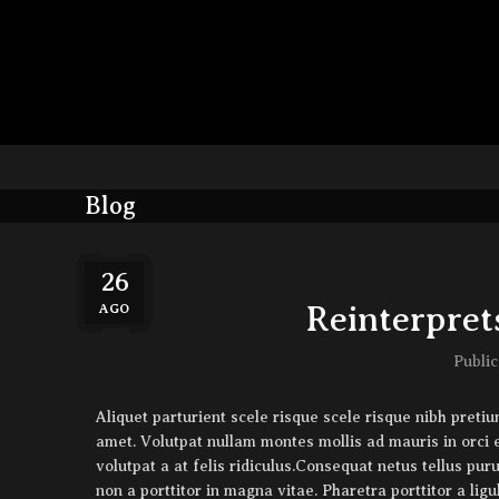
Blog
26
26
26
27
27
Reinterprets
AGO
AGO
AGO
AGO
AGO
Publi
Aliquet parturient scele risque scele risque nibh preti
amet. Volutpat nullam montes mollis ad mauris in orci e
volutpat a at felis ridiculus.
Consequat netus tellus puru
non a porttitor in magna vitae. Pharetra porttitor a ligu