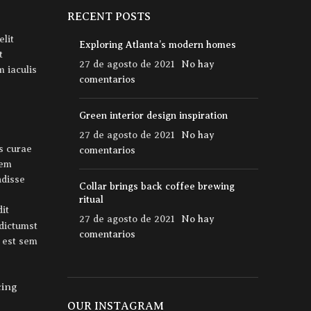
RECENT POSTS
elit
Exploring Atlanta’s modern homes
t
27 de agosto de 2021
No hay
 iaculis
comentarios
Green interior design inspiration
27 de agosto de 2021
No hay
is curae
comentarios
Sem
ndisse
Collar brings back coffee brewing
ritual
dit
27 de agosto de 2021
No hay
dictumst
comentarios
 est sem
cing
OUR INSTAGRAM