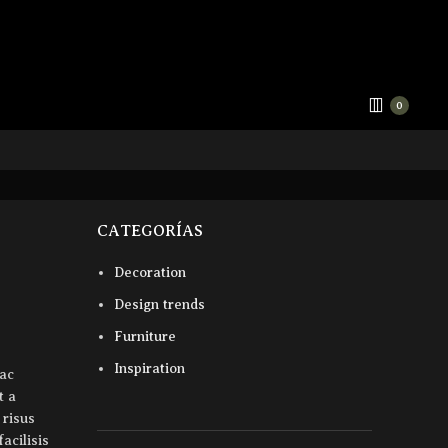
0
CATEGORÍAS
Decoration
Design trends
Furniture
Inspiration
hac
t a
 risus
acilisis