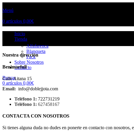
Menú
0
artículos
0,00
€
Inicio
Tienda
Alfafarenca
Blanqueta
Nuestra dirección
Pack
Sobre Nosotros
Benimarfull
Contacto
Buscar
Calle Aitana 15
0
artículos
0,00
€
Email:
info@doblejjota.com
Teléfono 1:
722731219
Teléfono 1:
627458167
CONTACTA CON NOSOTROS
Si tienes alguna duda no dudes en ponerte en contacto con nosotros, 