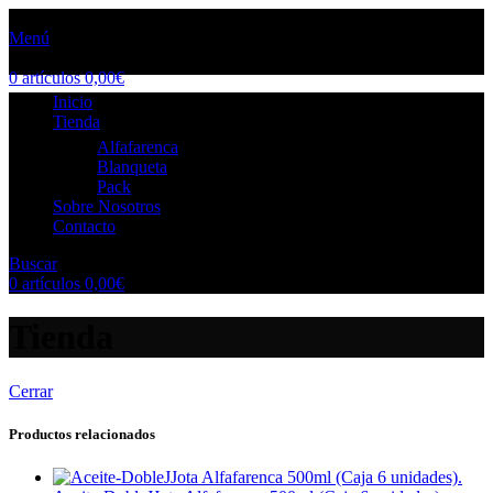
Menú
0
artículos
0,00
€
Inicio
Tienda
Alfafarenca
Blanqueta
Pack
Sobre Nosotros
Contacto
Buscar
0
artículos
0,00
€
Tienda
Cerrar
Productos relacionados