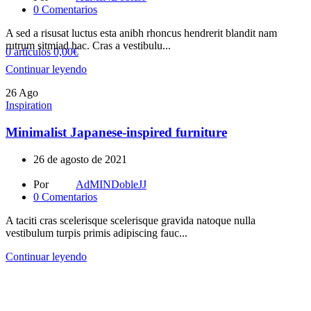
0
Comentarios
A sed a risusat luctus esta anibh rhoncus hendrerit blandit nam
rutrum sitmiad hac. Cras a vestibulu...
0
artículos
0,00
€
Continuar leyendo
26
Ago
Inspiration
Minimalist Japanese-inspired furniture
26 de agosto de 2021
Por
AdMINDobleJJ
0
Comentarios
A taciti cras scelerisque scelerisque gravida natoque nulla
vestibulum turpis primis adipiscing fauc...
Continuar leyendo