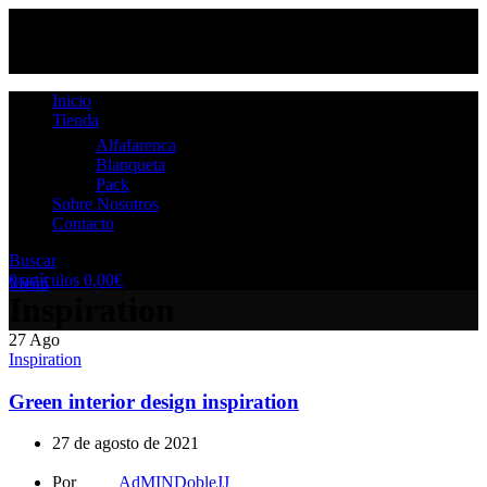
Inicio
Tienda
Alfafarenca
Blanqueta
Pack
Sobre Nosotros
Contacto
Buscar
0
artículos
0,00
€
Menú
Inspiration
27
Ago
Inspiration
Green interior design inspiration
27 de agosto de 2021
Por
AdMINDobleJJ