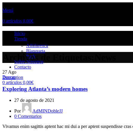
Menú
0
artículos
0,00
€
Inicio
Tienda
Alfafarenca
Blanqueta
Archivos de Etiquetas:News
Pack
Sobre Nosotros
Contacto
27
Ago
Buscar
Decoration
0
artículos
0,00
€
Exploring Atlanta’s modern homes
27 de agosto de 2021
Por
AdMINDobleJJ
0
Comentarios
Vivamus enim sagittis aptent hac mi dui a per aptent suspendisse cras