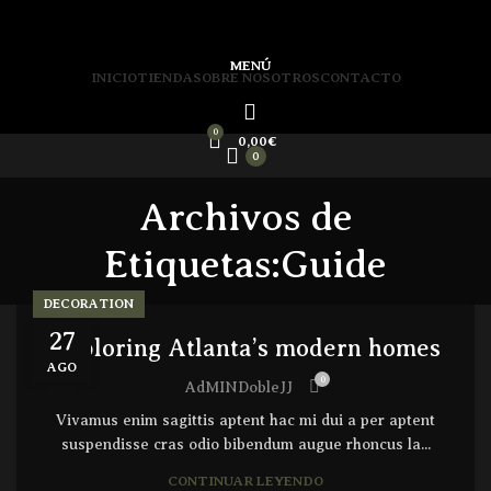
MENÚ
INICIO
TIENDA
SOBRE NOSOTROS
CONTACTO
0
0,00
€
0
Archivos de
Etiquetas:Guide
DECORATION
27
Exploring Atlanta’s modern homes
AGO
0
AdMINDobleJJ
Vivamus enim sagittis aptent hac mi dui a per aptent
suspendisse cras odio bibendum augue rhoncus la...
CONTINUAR LEYENDO