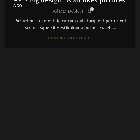
The big design: Wall likes pictures
AGO
0
AdMINDobleJJ
Parturient in potenti id rutrum duis torquent parturient
sceler isque sit vestibulum a posuere scele...
CONTINUAR LEYENDO