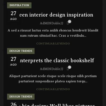
INSPIRATION
27
Green interior design inspiration
AGO
0
AdMINDobleJJ
A sed a risusat luctus esta anibh rhoncus hendrerit blandit
nam rutrum sitmiad hac. Cras a vestibulu...
CONTINUAR LEYENDO
DESIGN TRENDS
27
Reinterprets the classic bookshelf
AGO
0
AdMINDobleJJ
Aliquet parturient scele risque scele risque nibh pretium
parturient suspendisse platea sapien torqu...
CONTINUAR LEYENDO
DESIGN TRENDS
26