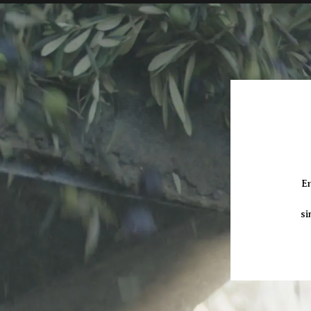
En
si