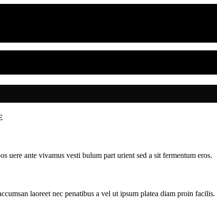
E
pos uere ante vivamus vesti bulum part urient sed a sit fermentum eros.
accumsan laoreet nec penatibus a vel ut ipsum platea diam proin facilis.