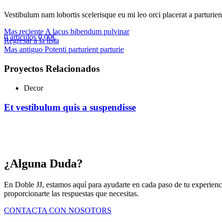
Vestibulum nam lobortis scelerisque eu mi leo orci placerat a parturie
Mas reciente
A lacus bibendum pulvinar
0
artículos
0,00
€
Regresar a la lista
Mas antiguo
Potenti parturient parturie
Proyectos Relacionados
Decor
Et vestibulum quis a suspendisse
¿Alguna Duda?
En Doble JJ, estamos aquí para ayudarte en cada paso de tu experienc
proporcionarte las respuestas que necesitas.
CONTACTA CON NOSOTORS