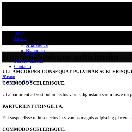
Inicio
Tienda
Alfafarenca
Blanqueta
Rhoncus quisque sollicitudin
Pack
Sobre Nosotros
Contacto
ULLAMCORPER CONSEQUAT PULVINAR SCELERISQU
Buscar
Menú
0
artículos
0,00
€
COMMODO SCELERISQUE.
Ut a parturient ad vestibulum lectus varius dignistami sarim fusce mi 
PARTURIENT FRINGILLA.
Elit suspendisse ut in senectus in vivamus magnis adipiscing placerat 
COMMODO SCELERISQUE.